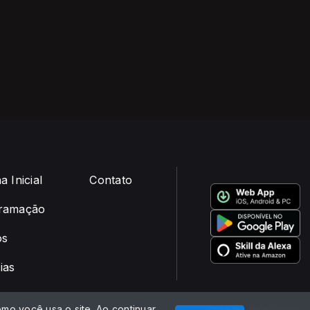
a Inicial
Contato
ramação
os
ias
mo você usa o site. Ao continuar
Com a tecnologia