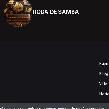
RODA DE SAMBA
Págin
Prog
Víde
Notíc
 nós e nossos parceiros possamos lembrar de você e entender co