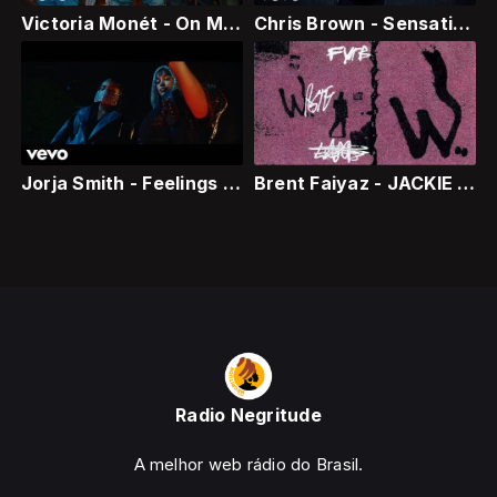
Victoria Monét - On My Mama
Chris Brown - Sensational (Official Video) ft. Davido, Lojay
Jorja Smith - Feelings (feat. J Hus)
Brent Faiyaz - JACKIE BROWN [Official Audio]
Radio Negritude
A melhor web rádio do Brasil.