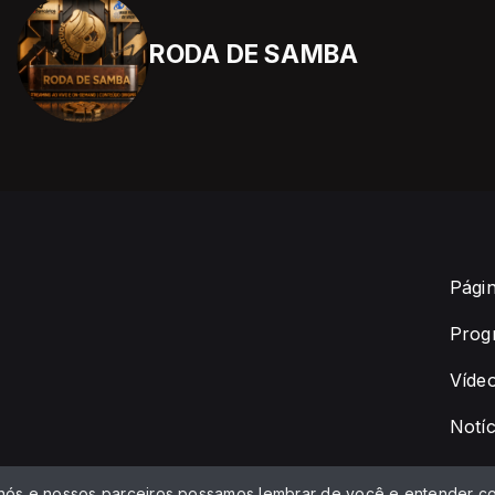
RODA DE SAMBA
Págin
Prog
Víde
Notíc
 nós e nossos parceiros possamos lembrar de você e entender co