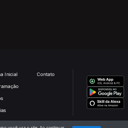
a Inicial
Contato
ramação
os
ias
mo você usa o site. Ao continuar
Com a tecnologia