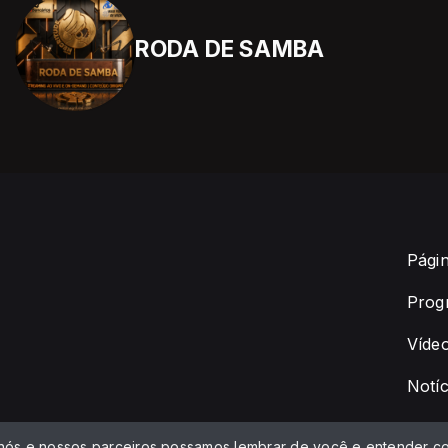
RODA DE SAMBA
Págin
Prog
Víde
Notíc
 nós e nossos parceiros possamos lembrar de você e entender co