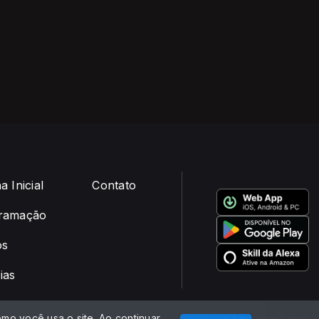
a Inicial
Contato
ramação
os
ias
mo você usa o site. Ao continuar
Com a tecnologia