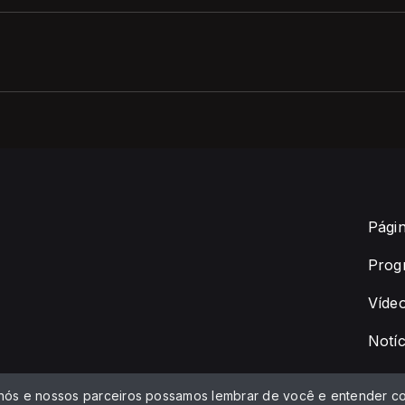
Págin
Prog
Víde
Notíc
 nós e nossos parceiros possamos lembrar de você e entender co