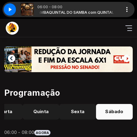
06:00 - 08:00
 com QUINTAL DO SAMBA
QUINTAL DO SAMBA com QUINTAL DO SAMBA
Programação
uarta
Quinta
Sexta
Sábado
06:00 - 08:00
AGORA